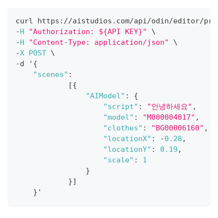
curl https
:
/
/
aistudios
.
com
/
api
/
odin
/
editor
/
pro
-
H
"Authorization: ${API KEY}"
 \
-
H
"Content-Type: application/json"
 \
-
X
POST
 \
-
d '
{
"scenes"
:
[
{
"AIModel"
:
{
"script"
:
"안녕하세요"
,
"model"
:
"M000004017"
,
"clothes"
:
"BG00006160"
,
"locationX"
:
-
0.28
,
"locationY"
:
0.19
,
"scale"
:
1
}
}
]
}
'