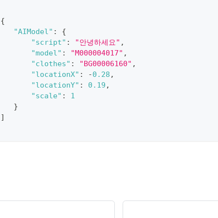
:
[
{
"AIModel"
:
{
"script"
:
"안녕하세요"
,
"model"
:
"M000004017"
,
"clothes"
:
"BG00006160"
,
"locationX"
:
-
0.28
,
"locationY"
:
0.19
,
"scale"
:
1
}
}
]