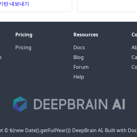
 기반 내보내기
Pricing
Resources
C
Pricing
Docs
A
e
Blog
Ca
Forum
Co
Help
t © ${new Date().getFullYear()} DeepBrain AI. Built with Do