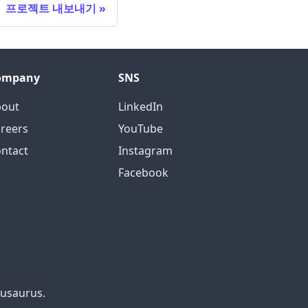
프로젝트 내보내기
ompany
SNS
bout
LinkedIn
reers
YouTube
ntact
Instagram
Facebook
cusaurus.