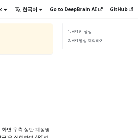
x
한국어
Go to DeepBrain AI
GitHub
1. API 키 생성
2. API 영상 제작하기
후 화면 우측 상단 계정명
급'을 실행하여 API 키