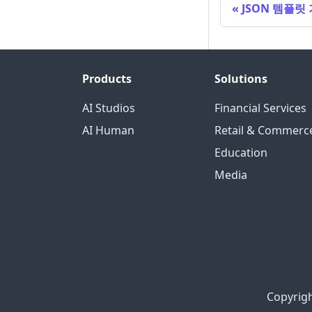
JSON 템플릿
Products
Solutions
AI Studios
Financial Services
AI Human
Retail & Commerc
Education
Media
Copyrigh