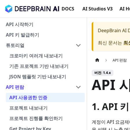
DOCS
AI Studios V3
AI 
API 시작하기
DeepBrain AI
API 키 발급하기
최신 문서는
최
튜토리얼
크로마키 여러개 내보내기
API 편람
기존 프로젝트 기반 내보내기
버전: 1.4.x
JSON 템플릿 기반 내보내기
API
API 편람
API 사용권한 인증
1. API 
프로젝트 내보내기
프로젝트 진행률 확인하기
계정이 API 요금제
Get Project by Key
을 선택 시 노출 메