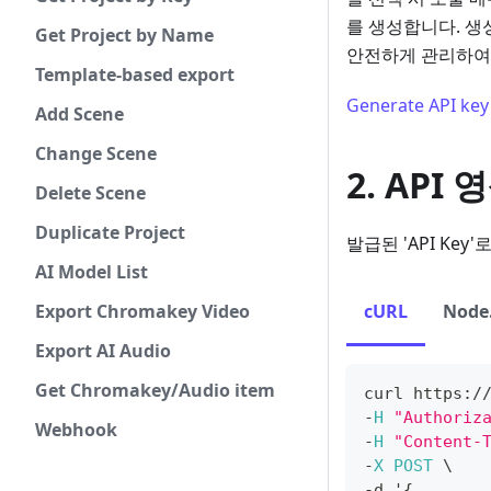
를 생성합니다. 생성
Get Project by Name
안전하게 관리하여
Template-based export
Generate API key
Add Scene
Change Scene
2. API
Delete Scene
Duplicate Project
발급된 'API Ke
AI Model List
Export Chromakey Video
cURL
Node.
Export AI Audio
Get Chromakey/Audio item
curl https
:
/
-
H
"Authoriz
Webhook
-
H
"Content-
-
X
POST
 \
-
d '
{