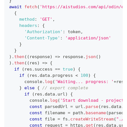
}
await
fetch
(
'https://aistudios.com/api/odin/ed
{
method
:
'GET'
,
headers
:
{
'Authorization'
:
 token
,
'Content-Type'
:
'application/json'
}
}
)
.
then
(
(
response
)
=>
 response
.
json
(
)
)
.
then
(
(
res
)
=>
{
if
(
res
.
success
==
true
)
{
if
(
res
.
data
.
progress
<
100
)
{
console
.
log
(
'Waiting... progress: '
+
res
.
}
else
{
// export complete
if
(
res
.
data
.
url
)
{
console
.
log
(
'Start download - project 
const
 parsedUrl 
=
 url
.
parse
(
res
.
data
.
u
const
 filename 
=
 path
.
basename
(
parsedU
const
 file 
=
 fs
.
createWriteStream
(
"./v
const
 request 
=
 https
.
get
(
res
.
data
.
url