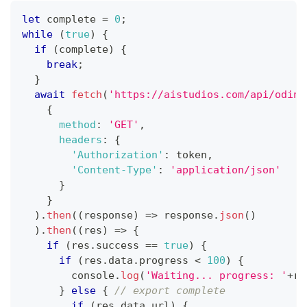
let
 complete 
=
0
;
while
(
true
)
{
if
(
complete
)
{
break
;
}
await
fetch
(
'https://aistudios.com/api/odin/
{
method
:
'GET'
,
headers
:
{
'Authorization'
:
 token
,
'Content-Type'
:
'application/json'
}
}
)
.
then
(
(
response
)
=>
 response
.
json
(
)
)
.
then
(
(
res
)
=>
{
if
(
res
.
success
==
true
)
{
if
(
res
.
data
.
progress
<
100
)
{
console
.
log
(
'Waiting... progress: '
+
re
}
else
{
// export complete
if
(
res
.
data
.
url
)
{