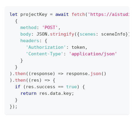
let
 projectKey 
=
await
fetch
(
'https://aistudio
{
method
:
'POST'
,
body
:
JSON
.
stringify
(
{
scenes
:
 sceneInfo
}
)
,
headers
:
{
'Authorization'
:
 token
,
'Content-Type'
:
'application/json'
}
}
)
.
then
(
(
response
)
=>
 response
.
json
(
)
)
.
then
(
(
res
)
=>
{
if
(
res
.
success
==
true
)
{
return
 res
.
data
.
key
;
}
}
)
;