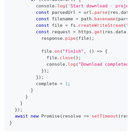
console
.
log
(
'Start download - projec
const
 parsedUrl 
=
 url
.
parse
(
res
.
data
const
 filename 
=
 path
.
basename
(
parse
const
 file 
=
 fs
.
createWriteStream
(
".
const
 request 
=
 https
.
get
(
res
.
data
.
u
            response
.
pipe
(
file
)
;
            file
.
on
(
"finish"
,
(
)
=>
{
              file
.
close
(
)
;
console
.
log
(
"Download completed"
}
)
;
}
)
;
          complete 
=
1
;
}
}
}
}
)
;
await
new
Promise
(
resolve
=>
setTimeout
(
reso
}