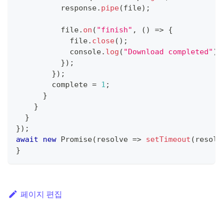
          response
.
pipe
(
file
)
;
          file
.
on
(
"finish"
,
(
)
=>
{
            file
.
close
(
)
;
console
.
log
(
"Download completed"
)
;
}
)
;
}
)
;
        complete 
=
1
;
}
}
}
}
)
;
await
new
Promise
(
resolve
=>
setTimeout
(
resolv
}
페이지 편집