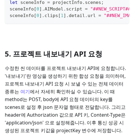
let
 sceneInfo 
=
 projectInfo
.
scenes
;
sceneInfo
[
0
]
.
AIModel
.
script
=
"##NEW_SCRIPT##"
sceneInfo
[
0
]
.
clips
[
1
]
.
detail
.
url
=
"##NEW_IMAG
5. 프로젝트 내보내기 API 요청
수정한 씬 데이터를 프로젝트 내보내기 API에 요청합니다.
'내보내기'란 영상을 생성하기 위한 합성 요청을 의미하며,
프로젝트 내보내기 API 요청 시 보낼 수 있는 전체 데이터
종류는
여기
에서 자세히 확인하실 수 있습니다. 이 때
method는 POST, body에 API 요청 데이터의 key를
scenes로 설정 후 json 문자열 형태로 전달합니다. 그리고
header에 Authorization 값으로 API 키, Content-Type은
'application/json' 으로 설정해줍니다. 이후 통신 성공 시
생성된 프로젝트 키값을 projectKey 변수에 저장합니다.