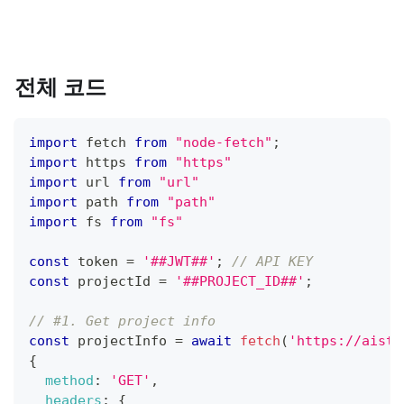
전체 코드
import
fetch
from
"node-fetch"
;
import
https
from
"https"
import
url
from
"url"
import
path
from
"path"
import
fs
from
"fs"
const
 token 
=
'##JWT##'
;
// API KEY
const
 projectId 
=
'##PROJECT_ID##'
;
// #1. Get project info
const
 projectInfo 
=
await
fetch
(
'https://aistu
{
method
:
'GET'
,
headers
:
{