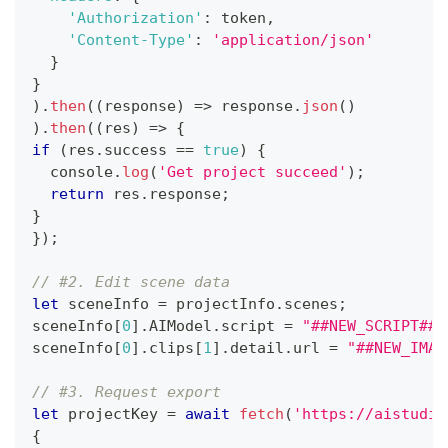
'Authorization'
:
 token
,
'Content-Type'
:
'application/json'
}
}
)
.
then
(
(
response
)
=>
 response
.
json
(
)
)
.
then
(
(
res
)
=>
{
if
(
res
.
success
==
true
)
{
console
.
log
(
'Get project succeed'
)
;
return
 res
.
response
;
}
}
)
;
// #2. Edit scene data
let
 sceneInfo 
=
 projectInfo
.
scenes
;
sceneInfo
[
0
]
.
AIModel
.
script
=
"##NEW_SCRIPT##"
sceneInfo
[
0
]
.
clips
[
1
]
.
detail
.
url
=
"##NEW_IMAG
// #3. Request export
let
 projectKey 
=
await
fetch
(
'https://aistudio
{