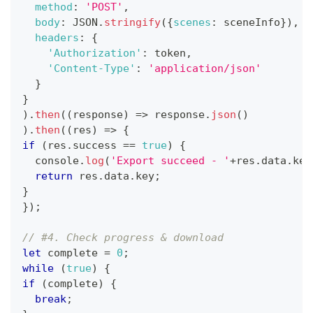
method
:
'POST'
,
body
:
JSON
.
stringify
(
{
scenes
:
 sceneInfo
}
)
,
headers
:
{
'Authorization'
:
 token
,
'Content-Type'
:
'application/json'
}
}
)
.
then
(
(
response
)
=>
 response
.
json
(
)
)
.
then
(
(
res
)
=>
{
if
(
res
.
success
==
true
)
{
console
.
log
(
'Export succeed - '
+
res
.
data
.
key
return
 res
.
data
.
key
;
}
}
)
;
// #4. Check progress & download
let
 complete 
=
0
;
while
(
true
)
{
if
(
complete
)
{
break
;