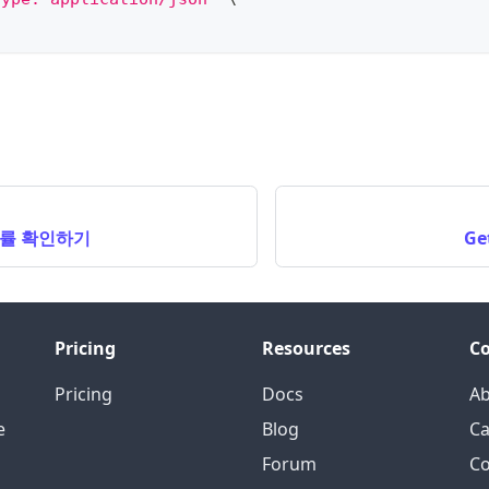
률 확인하기
Ge
Pricing
Resources
C
Pricing
Docs
A
e
Blog
Ca
Forum
Co