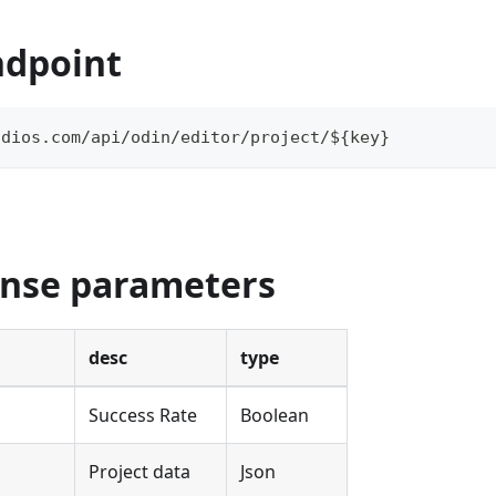
ndpoint
udios.com/api/odin/editor/project/${key}
onse parameters
desc
type
Success Rate
Boolean
Project data
Json