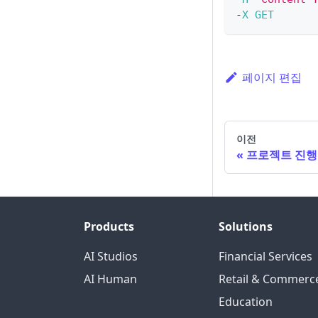
-
X
GET
페이지 편집
이전
프로젝트 진행
Products
Solutions
AI Studios
Financial Services
AI Human
Retail & Commerc
Education