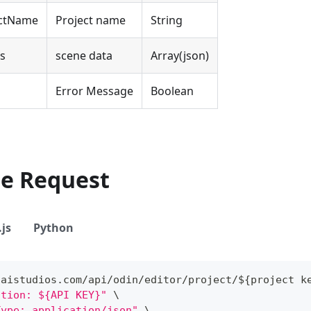
ectName
Project name
String
s
scene data
Array(json)
Error Message
Boolean
le Request
js
Python
/
aistudios
.
com
/
api
/
odin
/
editor
/
project
/
$
{
project k
ation: ${API KEY}"
 \
Type: application/json"
 \