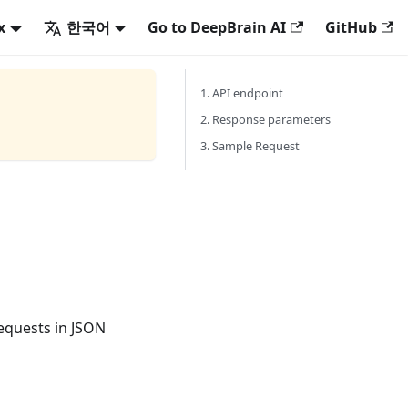
x
한국어
Go to DeepBrain AI
GitHub
1. API endpoint
2. Response parameters
3. Sample Request
requests in JSON