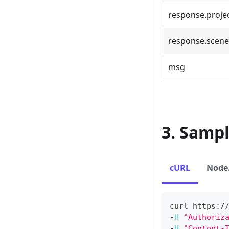
response.proj
response.scene
msg
3. Samp
cURL
Node.
curl https
:
/
-
H
"Authoriz
-
H
"Content-