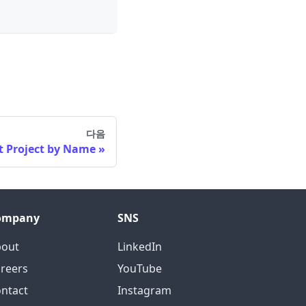
다음
t Project by Name
ompany
SNS
bout
LinkedIn
reers
YouTube
ntact
Instagram