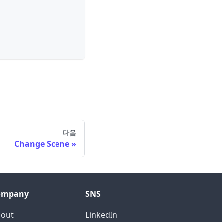
다음
Change Scene
ompany
SNS
bout
LinkedIn