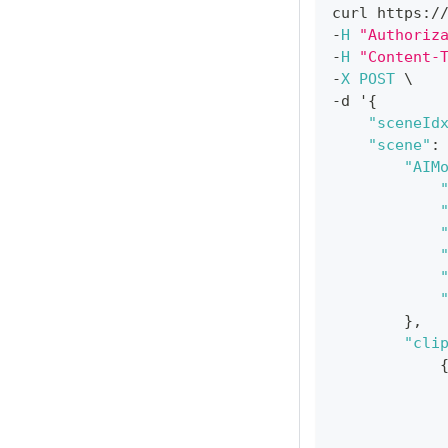
curl https
:
/
-
H
"Authoriz
-
H
"Content-
-
X
POST
 \
-
d '
{
"sceneId
"scene"
:
"AIM
}
,
"cli