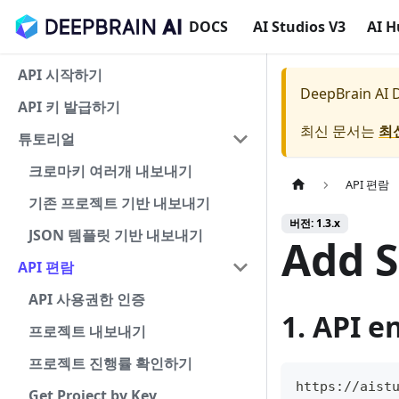
DOCS
AI Studios V3
AI 
API 시작하기
DeepBrain AI
API 키 발급하기
최신 문서는
최
튜토리얼
크로마키 여러개 내보내기
API 편람
기존 프로젝트 기반 내보내기
버전: 1.3.x
JSON 템플릿 기반 내보내기
Add 
API 편람
API 사용권한 인증
1. API e
프로젝트 내보내기
프로젝트 진행률 확인하기
https://aist
Get Project by Key