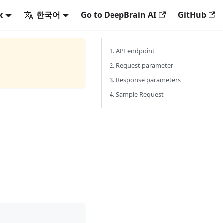
x
한국어
Go to DeepBrain AI
GitHub
1. API endpoint
2. Request parameter
3. Response parameters
4. Sample Request