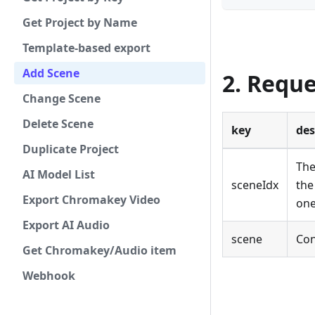
Get Project by Name
Template-based export
Add Scene
2. Requ
Change Scene
Delete Scene
key
des
Duplicate Project
The
AI Model List
sceneIdx
the
Export Chromakey Video
one
Export AI Audio
scene
Con
Get Chromakey/Audio item
Webhook