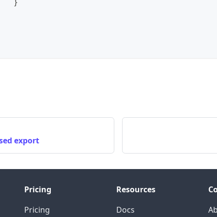
}
}
sed export
Pricing
Resources
C
Pricing
Docs
A