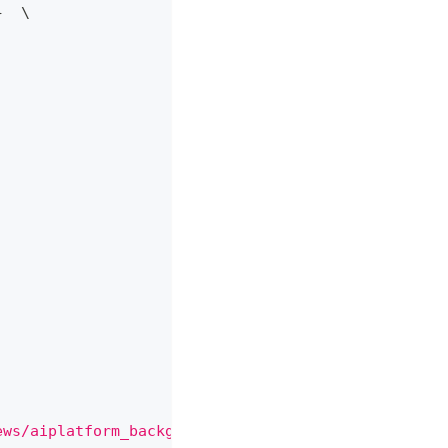
}
  \
ews/aiplatform_background_gradient.png"