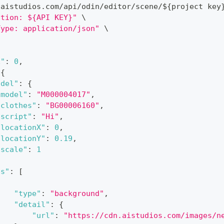
/
aistudios
.
com
/
api
/
odin
/
editor
/
scene
/
$
{
project key
ation: ${API KEY}"
 \
Type: application/json"
 \
x"
:
0
,
{
odel"
:
{
"model"
:
"M000004017"
,
"clothes"
:
"BG00006160"
,
"script"
:
"Hi"
,
"locationX"
:
0
,
"locationY"
:
0.19
,
"scale"
:
1
ps"
:
[
{
"type"
:
"background"
,
"detail"
:
{
"url"
:
"https://cdn.aistudios.com/images/n