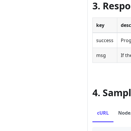
3. Resp
key
desc
success
Prog
msg
If t
4. Samp
cURL
Node.