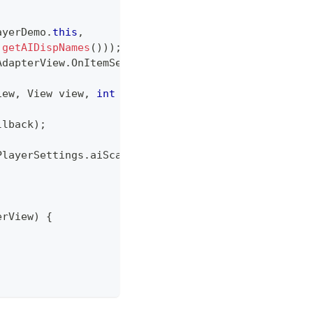
ayerDemo
.
this
,
getAIDispNames
(
)
)
)
;
AdapterView
.
OnItemSelectedListener
(
)
{
iew
,
View
 view
,
int
 i
,
long
 l
)
{
;
llback
)
;
PlayerSettings
.
aiScale 
-
0.5
)
*
100
)
)
;
erView
)
{