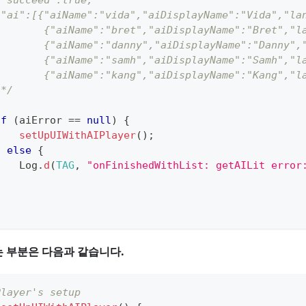
{"succeed":true,
 "ai":[{"aiName":"vida","aiDisplayName":"Vida","la
        {"aiName":"bret","aiDisplayName":"Bret","l
        {"aiName":"danny","aiDisplayName":"Danny",
        {"aiName":"samh","aiDisplayName":"Samh","l
        {"aiName":"kang","aiDisplayName":"Kang","l
 */
if
(
aiError 
==
null
)
{
setUpUIWithAIPlayer
(
)
;
}
else
{
Log
.
d
(
TAG
,
"onFinishedWithList: getAILit error
}
는 부분은 다음과 같습니다.
Player's setup