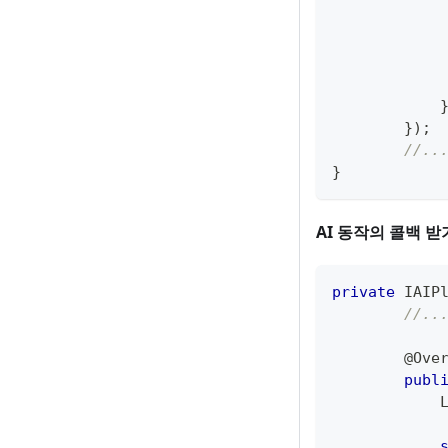
}
)
;
//..
}
AI 동작의 콜백 
private
IAIP
//..
@Ove
publ