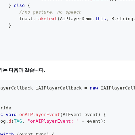
}
else
{
//no gesture, no speech
Toast
.
makeText
(
AIPlayerDemo
.
this
,
R
.
string
}
}
.
받기는 다음과 같습니다.
layerCallback
 iAIPlayerCallback 
=
new
IAIPlayerCal
.
rride
ic
void
onAIPlayerEvent
(
AIEvent
 event
)
{
Log
.
d
(
TAG
,
"onAIPlayerEvent: "
+
 event
)
;
switch
(
event
.
type
)
{