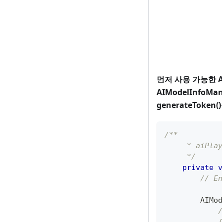
먼저 사용 가능한 
AIModelInfoMa
generateToke
/**
     * aiPla
     */
private
// E
AIMo