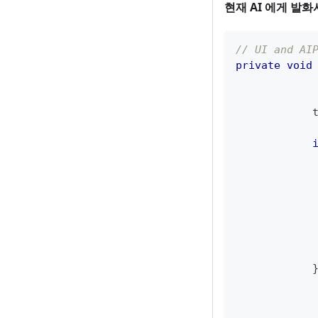
현재 AI 에게 발
// UI and AI
private
void
            
            
            
            
            
            