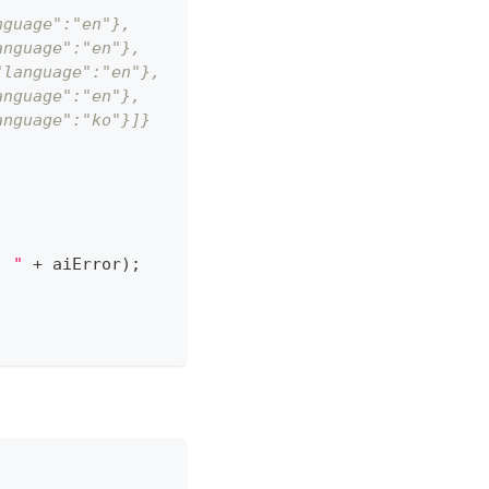
nguage":"en"},
anguage":"en"},
"language":"en"},
anguage":"en"},
anguage":"ko"}]}
: "
+
 aiError
)
;