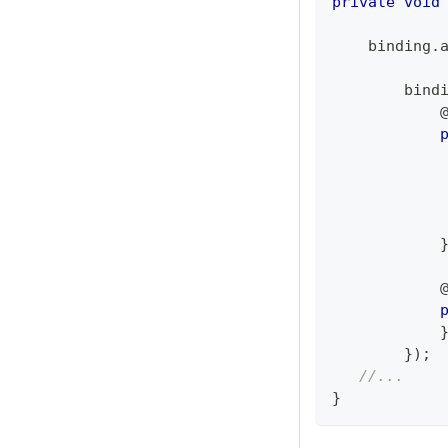
private
void
    binding
.
        bind
            
            
            
}
)
;
//...
}