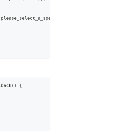
.
please_select_a_speech
,
Toast
.
LENGTH_SHORT
)
.
show
(
lback
(
)
{