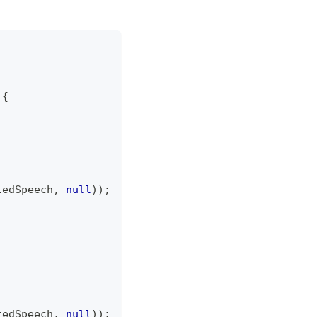
{
tedSpeech
,
null
)
)
;
tedSpeech
,
null
)
)
;