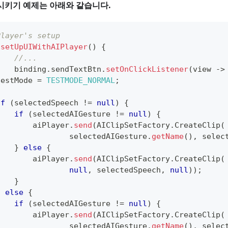
화시키기 예제는 아래와 같습니다.
Player's setup
setUpUIWithAIPlayer
(
)
{
//...
		binding
.
sendTextBtn
.
setOnClickListener
(
view 
->
testMode 
=
TESTMODE_NORMAL
;
if
(
selectedSpeech 
!=
null
)
{
if
(
selectedAIGesture 
!=
null
)
{
        aiPlayer
.
send
(
AIClipSetFactory
.
CreateClip
(
                selectedAIGesture
.
getName
(
)
,
 selec
}
else
{
        aiPlayer
.
send
(
AIClipSetFactory
.
CreateClip
(
null
,
 selectedSpeech
,
null
)
)
;
}
}
else
{
if
(
selectedAIGesture 
!=
null
)
{
        aiPlayer
.
send
(
AIClipSetFactory
.
CreateClip
(
                selectedAIGesture
.
getName
(
)
,
 selec