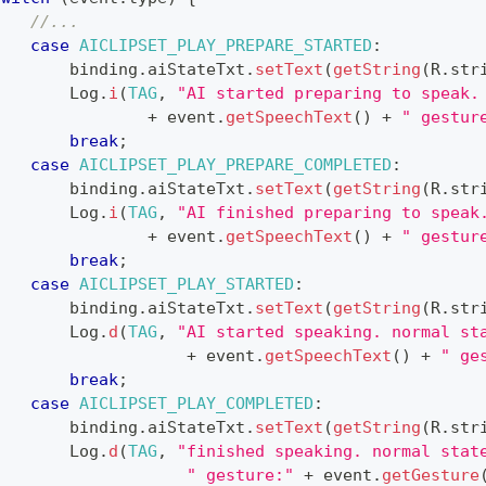
//...
case
AICLIPSET_PLAY_PREPARE_STARTED
:
        binding
.
aiStateTxt
.
setText
(
getString
(
R
.
str
Log
.
i
(
TAG
,
"AI started preparing to speak.
+
 event
.
getSpeechText
(
)
+
" gestur
break
;
case
AICLIPSET_PLAY_PREPARE_COMPLETED
:
        binding
.
aiStateTxt
.
setText
(
getString
(
R
.
str
Log
.
i
(
TAG
,
"AI finished preparing to speak
+
 event
.
getSpeechText
(
)
+
" gestur
break
;
case
AICLIPSET_PLAY_STARTED
:
        binding
.
aiStateTxt
.
setText
(
getString
(
R
.
str
Log
.
d
(
TAG
,
"AI started speaking. normal st
+
 event
.
getSpeechText
(
)
+
" ge
break
;
case
AICLIPSET_PLAY_COMPLETED
:
        binding
.
aiStateTxt
.
setText
(
getString
(
R
.
str
Log
.
d
(
TAG
,
"finished speaking. normal stat
" gesture:"
+
 event
.
getGesture