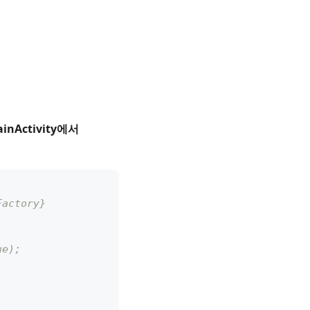
inActivity에서
Factory}
ue);