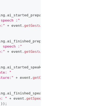
ing
.
ai_started_preparation_to_speak
)
)
;
 speech :"
e:"
+
 event
.
getGesture
(
)
)
;
ing
.
ai_finished_preparation_to_speak
)
)
;
. speech :"
e:"
+
 event
.
getGesture
(
)
)
;
ing
.
ai_started_speaking
)
)
;
ate: "
sture:"
+
 event
.
getGesture
(
)
)
;
ing
.
ai_finished_speaking
)
)
;
e: "
+
 event
.
getSpeechText
(
)
+
(
)
)
;