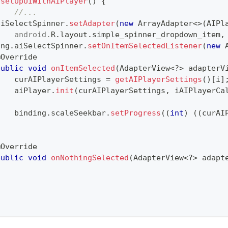
setUpUIWithAIPlayer
(
)
{
//...
aiSelectSpinner
.
setAdapter
(
new
ArrayAdapter
<
>
(
AIPl
android
.
R
.
layout
.
simple_spinner_dropdown_item
,
ing
.
aiSelectSpinner
.
setOnItemSelectedListener
(
new
@Override
public
void
onItemSelected
(
AdapterView
<
?
>
 adapterV
    curAIPlayerSettings 
=
getAIPlayerSettings
(
)
[
i
]
    aiPlayer
.
init
(
curAIPlayerSettings
,
 iAIPlayerCa
    binding
.
scaleSeekbar
.
setProgress
(
(
int
)
(
(
curAI
}
@Override
public
void
onNothingSelected
(
AdapterView
<
?
>
 adapt
}