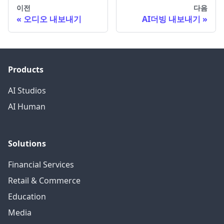
이전
다음
오디오 내보내기
AI더빙 내보내기
Products
AI Studios
AI Human
Solutions
Financial Services
Retail & Commerce
Education
Media