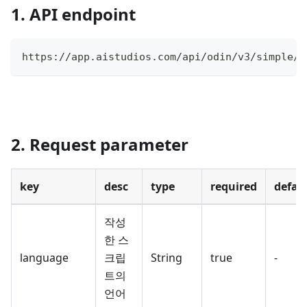
1. API endpoint
https://app.aistudios.com/api/odin/v3/simple/c
2. Request parameter
key
desc
type
required
defau
작성
한 스
language
크립
String
true
-
트의
언어