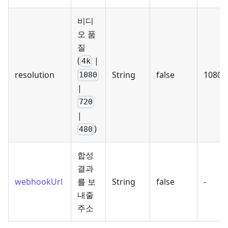
비디
오 품
질
(
|
4k
resolution
String
false
1080
1080
|
720
|
)
480
합성
결과
webhookUrl
를 보
String
false
-
내줄
주소