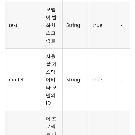
모델
이 발
text
화할
String
true
-
스크
립트
사용
할 커
스텀
model
아바
String
true
-
타 모
델의
ID
이 프
로젝
트 내