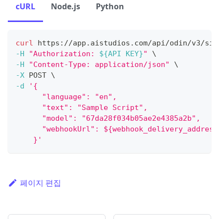
cURL
Node.js
Python
curl
 https://app.aistudios.com/api/odin/v3/sim
-H
"Authorization: 
${API KEY}
"
\
-H
"Content-Type: application/json"
\
-X
 POST 
\
-d
'{
      "language": "en",
      "text": "Sample Script",
      "model": "67da28f034b05ae2e4385a2b",
      "webhookUrl": ${webhook_delivery_address
    }'
페이지 편집