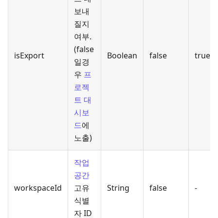
보내
질지
여부.
(false
isExport
Boolean
false
true
일경
우
프
로젝
트 대
시보
드
에
노출)
작업
공간
workspaceId
고유
String
false
-
식별
자 ID