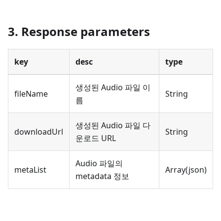
3. Response parameters
key
desc
type
생성된 Audio 파일 이
fileName
String
름
생성된 Audio 파일 다
downloadUrl
String
운로드 URL
Audio 파일의
metaList
Array(json)
metadata 정보