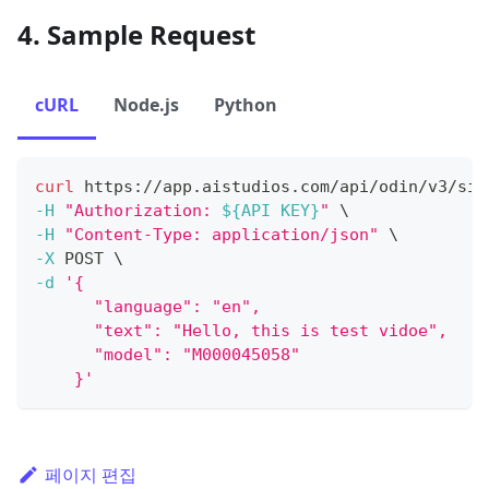
4. Sample Request
cURL
Node.js
Python
curl
 https://app.aistudios.com/api/odin/v3/sim
-H
"Authorization: 
${API KEY}
"
\
-H
"Content-Type: application/json"
\
-X
 POST 
\
-d
'{
      "language": "en",
      "text": "Hello, this is test vidoe",
      "model": "M000045058"
    }'
페이지 편집