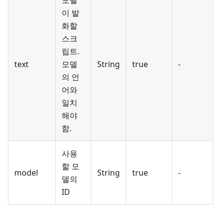
이 발
화할
스크
립트.
text
모델
String
true
-
의 언
어와
일치
해야
함.
사용
할 모
model
String
true
-
델의
ID