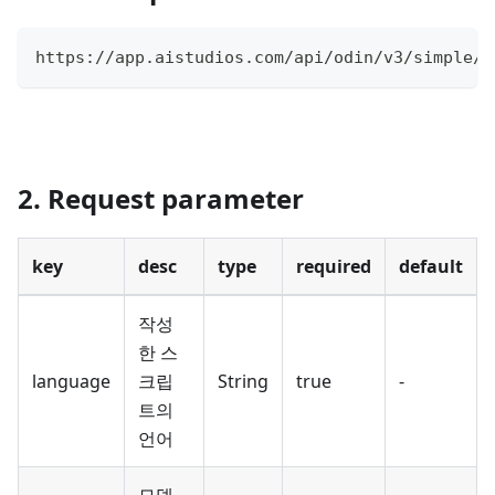
https://app.aistudios.com/api/odin/v3/simple/a
2. Request parameter
key
desc
type
required
default
작성
한 스
language
크립
String
true
-
트의
언어
모델