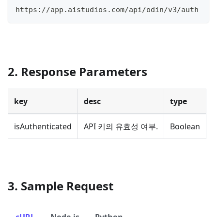
https://app.aistudios.com/api/odin/v3/auth
2. Response Parameters
key
desc
type
isAuthenticated
API 키의 유효성 여부.
Boolean
3. Sample Request
cURL
Node.js
Python