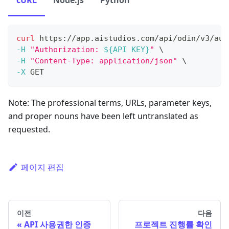
curl
 https://app.aistudios.com/api/odin/v3/aut
-H
"Authorization: 
${API KEY}
"
\
-H
"Content-Type: application/json"
\
-X
 GET 
Note: The professional terms, URLs, parameter keys,
and proper nouns have been left untranslated as
requested.
페이지 편집
이전
다음
API 사용권한 인증
프로젝트 진행률 확인