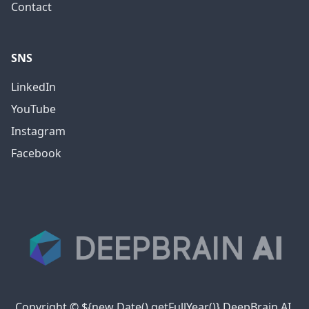
Contact
SNS
LinkedIn
YouTube
Instagram
Facebook
Copyright © ${new Date().getFullYear()} DeepBrain AI.