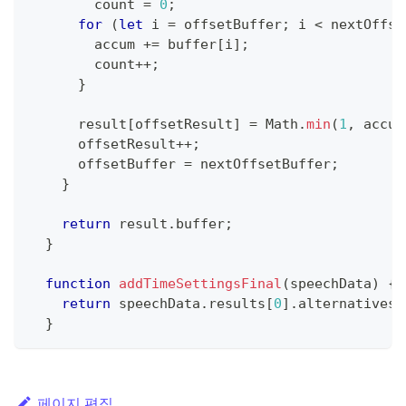
        count 
=
0
;
for
(
let
 i 
=
 offsetBuffer
;
 i 
<
 nextOffse
        accum 
+=
 buffer
[
i
]
;
        count
++
;
}
      result
[
offsetResult
]
=
Math
.
min
(
1
,
 accum
      offsetResult
++
;
      offsetBuffer 
=
 nextOffsetBuffer
;
}
return
 result
.
buffer
;
}
function
addTimeSettingsFinal
(
speechData
)
{
return
 speechData
.
results
[
0
]
.
alternatives
[
}
페이지 편집