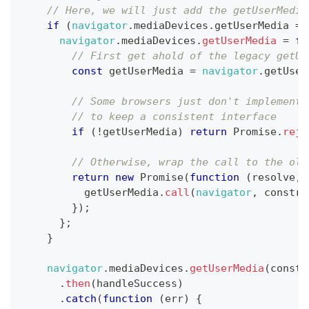
// Here, we will just add the getUserMedia
if
(
navigator
.
mediaDevices
.
getUserMedia
==
navigator
.
mediaDevices
.
getUserMedia
=
fu
// First get ahold of the legacy getUs
const
 getUserMedia 
=
navigator
.
getUser
// Some browsers just don't implement 
// to keep a consistent interface
if
(
!
getUserMedia
)
return
Promise
.
reje
// Otherwise, wrap the call to the old
return
new
Promise
(
function
(
resolve
,
 
          getUserMedia
.
call
(
navigator
,
 constra
}
)
;
}
;
}
navigator
.
mediaDevices
.
getUserMedia
(
constr
.
then
(
handleSuccess
)
.
catch
(
function
(
err
)
{