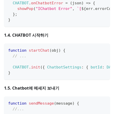
CHATBOT
.
onChatbotError
=
(
json
)
=>
{
showPop
(
"IChatbot Error"
,
`
[
${
err
.
errorCod
}
;
}
1.4. CHATBOT 시작하기
function
startChat
(
obj
)
{
// ...
CHATBOT
.
init
(
{
ChatbotSettings
:
{
botId
:
DAT
}
1.5. Chatbot에 메세지 보내기
function
sendMessage
(
message
)
{
//...