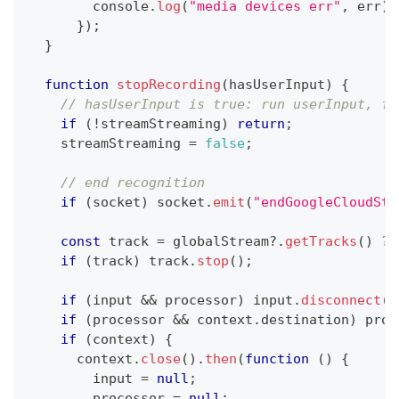
console
.
log
(
"media devices err"
,
 err
)
;
}
)
;
}
function
stopRecording
(
hasUserInput
)
{
// hasUserInput is true: run userInput, fa
if
(
!
streamStreaming
)
return
;
    streamStreaming 
=
false
;
// end recognition
if
(
socket
)
 socket
.
emit
(
"endGoogleCloudStr
const
 track 
=
 globalStream
?.
getTracks
(
)
?
 
if
(
track
)
 track
.
stop
(
)
;
if
(
input 
&&
 processor
)
 input
.
disconnect
(
p
if
(
processor 
&&
 context
.
destination
)
 proc
if
(
context
)
{
      context
.
close
(
)
.
then
(
function
(
)
{
        input 
=
null
;
        processor 
=
null
;