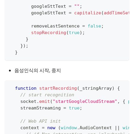
        googleSttText 
=
""
;
        googleSttText 
=
capitalize
(
addTimeSett
        removeLastSentence 
=
false
;
stopRecording
(
true
)
;
}
}
)
;
}
음성인식의 시작, 중지
function
startRecording
(
_stringArray
)
{
// start recognition
    socket
.
emit
(
"startGoogleCloudStream"
,
{
ph
    streamStreaming 
=
true
;
// Web API init
    context 
=
new
(
window
.
AudioContext
||
wind