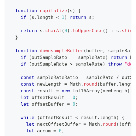
function
capitalize
(
s
)
{
if
(
s
.
length
<
1
)
return
 s
;
return
 s
.
charAt
(
0
)
.
toUpperCase
(
)
+
 s
.
slice
}
function
downsampleBuffer
(
buffer
,
 sampleRate
if
(
outSampleRate 
==
 sampleRate
)
return
 bu
if
(
outSampleRate 
>
 sampleRate
)
throw
"dow
const
 sampleRateRatio 
=
 sampleRate 
/
 outSa
const
 newLength 
=
Math
.
round
(
buffer
.
length
const
 result 
=
new
Int16Array
(
newLength
)
;
let
 offsetResult 
=
0
;
let
 offsetBuffer 
=
0
;
while
(
offsetResult 
<
 result
.
length
)
{
let
 nextOffsetBuffer 
=
Math
.
round
(
(
offse
let
 accum 
=
0
,