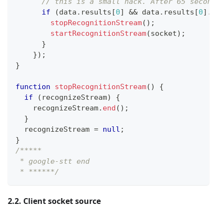
// this is a small hack. After 65 second
if
(
data
.
results
[
0
]
&&
 data
.
results
[
0
]
.
i
stopRecognitionStream
(
)
;
startRecognitionStream
(
socket
)
;
}
}
)
;
}
function
stopRecognitionStream
(
)
{
if
(
recognizeStream
)
{
    recognizeStream
.
end
(
)
;
}
  recognizeStream 
=
null
;
}
/*****
 * google-stt end
 * ******/
2.2. Client socket source