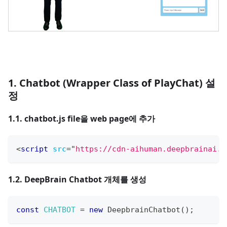
1. Chatbot (Wrapper Class of PlayChat) 설
정
1.1. chatbot.js file을 web page에 추가
<
script
src
=
"
https://cdn-aihuman.deepbrainai.i
1.2. DeepBrain Chatbot 개체를 생성
const
CHATBOT
=
new
DeepbrainChatbot
(
)
;