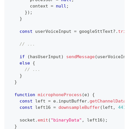
        context 
=
null
;
}
)
;
}
const
 userVoiceInput 
=
 googleSttText
?.
trim
// ...
if
(
hasUserInput
)
sendMessage
(
userVoiceInp
else
{
// ...
}
}
function
microphoneProcess
(
e
)
{
const
 left 
=
 e
.
inputBuffer
.
getChannelData
(
const
 left16 
=
downsampleBuffer
(
left
,
4410
    socket
.
emit
(
"binaryData"
,
 left16
)
;
}