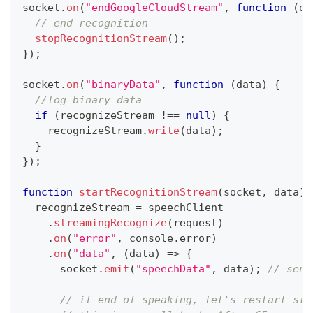
socket
.
on
(
"endGoogleCloudStream"
,
function
(
da
// end recognition
stopRecognitionStream
(
)
;
}
)
;
socket
.
on
(
"binaryData"
,
function
(
data
)
{
//log binary data
if
(
recognizeStream 
!==
null
)
{
    recognizeStream
.
write
(
data
)
;
}
}
)
;
function
startRecognitionStream
(
socket
,
 data
)
  recognizeStream 
=
 speechClient
.
streamingRecognize
(
request
)
.
on
(
"error"
,
console
.
error
)
.
on
(
"data"
,
(
data
)
=>
{
      socket
.
emit
(
"speechData"
,
 data
)
;
// send
// if end of speaking, let's restart str