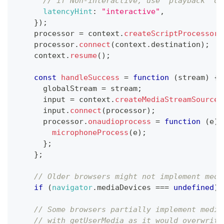
// if Non-interactive, use 'playback' or
latencyHint
:
"interactive"
,
}
)
;
    processor 
=
 context
.
createScriptProcessor
(
    processor
.
connect
(
context
.
destination
)
;
    context
.
resume
(
)
;
const
handleSuccess
=
function
(
stream
)
{
      globalStream 
=
 stream
;
      input 
=
 context
.
createMediaStreamSource
(
      input
.
connect
(
processor
)
;
      processor
.
onaudioprocess
=
function
(
e
)
microphoneProcess
(
e
)
;
}
;
}
;
// Older browsers might not implement medi
if
(
navigator
.
mediaDevices
===
undefined
)
// Some browsers partially implement media
// with getUserMedia as it would overwrite