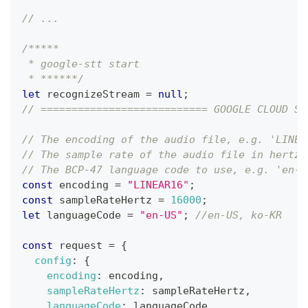
// ...
/*****
 * google-stt start
 * ******/
let
 recognizeStream 
=
null
;
// =========================== GOOGLE CLOUD SE
// The encoding of the audio file, e.g. 'LINEA
// The sample rate of the audio file in hertz,
// The BCP-47 language code to use, e.g. 'en-U
const
 encoding 
=
"LINEAR16"
;
const
 sampleRateHertz 
=
16000
;
let
 languageCode 
=
"en-US"
;
//en-US, ko-KR
const
 request 
=
{
config
:
{
encoding
:
 encoding
,
sampleRateHertz
:
 sampleRateHertz
,
languageCode
:
 languageCode
,