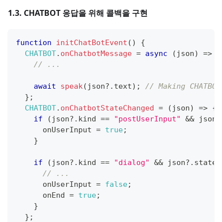
1.3. CHATBOT 응답을 위해 콜백을 구현
function
initChatBotEvent
(
)
{
CHATBOT
.
onChatbotMessage
=
async
(
json
)
=>
{
// ...
await
speak
(
json
?.
text
)
;
// Making CHATBOT
}
;
CHATBOT
.
onChatbotStateChanged
=
(
json
)
=>
{
if
(
json
?.
kind 
==
"postUserInput"
&&
 json
?
      onUserInput 
=
true
;
}
if
(
json
?.
kind 
==
"dialog"
&&
 json
?.
state 
// ... 
      onUserInput 
=
false
;
      onEnd 
=
true
;
}
}
;