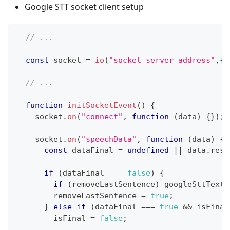
Google STT socket client setup
// ...
const
 socket 
=
io
(
"socket server address"
,
{
// ...
function
initSocketEvent
(
)
{
    socket
.
on
(
"connect"
,
function
(
data
)
{
}
)
;
    socket
.
on
(
"speechData"
,
function
(
data
)
{
const
 dataFinal 
=
undefined
||
 data
.
resu
if
(
dataFinal 
===
false
)
{
if
(
removeLastSentence
)
 googleSttText 
        removeLastSentence 
=
true
;
}
else
if
(
dataFinal 
===
true
&&
 isFinal
        isFinal 
=
false
;