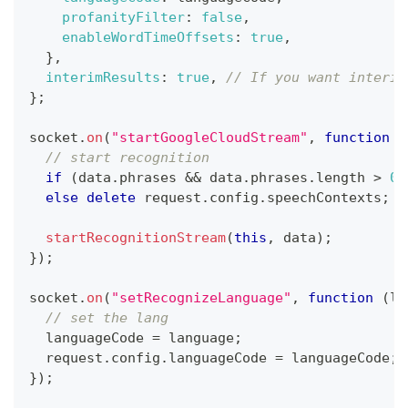
profanityFilter
:
false
,
enableWordTimeOffsets
:
true
,
}
,
interimResults
:
true
,
// If you want interim
}
;
socket
.
on
(
"startGoogleCloudStream"
,
function
(
// start recognition
if
(
data
.
phrases
&&
 data
.
phrases
.
length
>
0
)
else
delete
 request
.
config
.
speechContexts
;
startRecognitionStream
(
this
,
 data
)
;
}
)
;
socket
.
on
(
"setRecognizeLanguage"
,
function
(
la
// set the lang
  languageCode 
=
 language
;
  request
.
config
.
languageCode
=
 languageCode
;
}
)
;