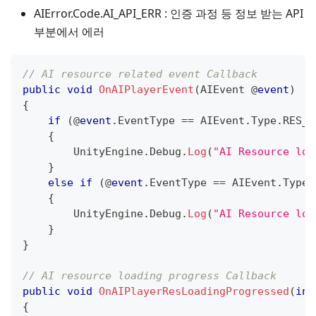
AIError.Code.AI_API_ERR : 인증 과정 등 정보 받는 API
부분에서 에러
// AI resource related event Callback
public
void
OnAIPlayerEvent
(
AIEvent
 @
event
)
{
if
(
@
event
.
EventType 
==
 AIEvent
.
Type
.
RES_L
{
        UnityEngine
.
Debug
.
Log
(
"AI Resource loa
}
else
if
(
@
event
.
EventType 
==
 AIEvent
.
Type
.
{
        UnityEngine
.
Debug
.
Log
(
"AI Resource loa
}
}
// AI resource loading progress Callback
public
void
OnAIPlayerResLoadingProgressed
(
int
{