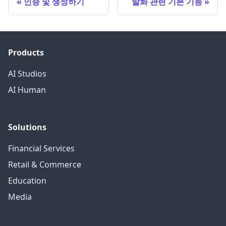
인증 및 생성하기
발화 관련 기본 기능
Products
AI Studios
AI Human
Solutions
Financial Services
Retail & Commerce
Education
Media