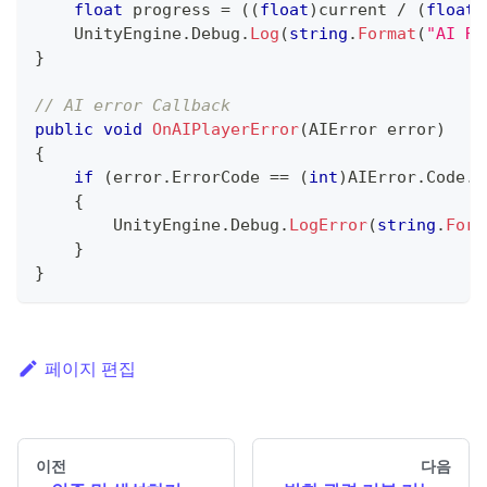
float
 progress 
=
(
(
float
)
current 
/
(
float
)
    UnityEngine
.
Debug
.
Log
(
string
.
Format
(
"AI Re
}
// AI error Callback
public
void
OnAIPlayerError
(
AIError
 error
)
{
if
(
error
.
ErrorCode 
==
(
int
)
AIError
.
Code
.
A
{
        UnityEngine
.
Debug
.
LogError
(
string
.
Form
}
}
페이지 편집
이전
다음