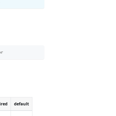
.
or
ired
default