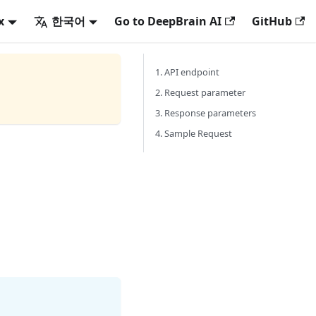
x
한국어
Go to DeepBrain AI
GitHub
1. API endpoint
2. Request parameter
3. Response parameters
4. Sample Request