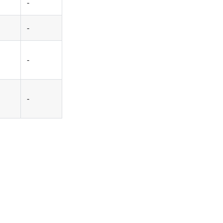
-
-
-
-