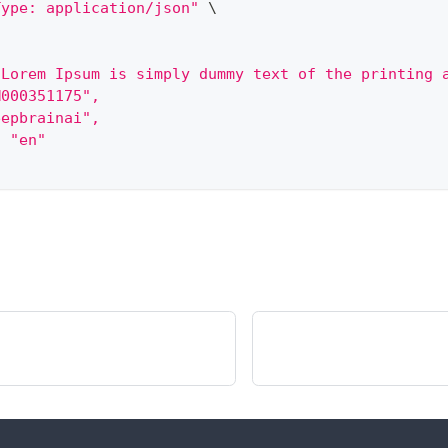
Type: application/json"
\
"Lorem Ipsum is simply dummy text of the printing 
M000351175",
eepbrainai",
: "en"