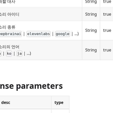
화할 대사
String
true
소리 아이디
String
true
소리 종류
String
true
|
|
| ...)
eepbrainai
elevenlabs
google
소리의 언어
String
true
|
|
| ...)
n
ko
ja
onse parameters
desc
type