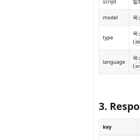
script
발
model
목
목
type
(
d
목
language
(
e
3. Resp
key