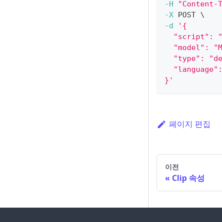
-H
"Content-
-X
 POST 
\
-d
'{
  "script": 
  "model": "
  "type": "d
  "language"
}'
페이지 편집
이전
Clip 속성