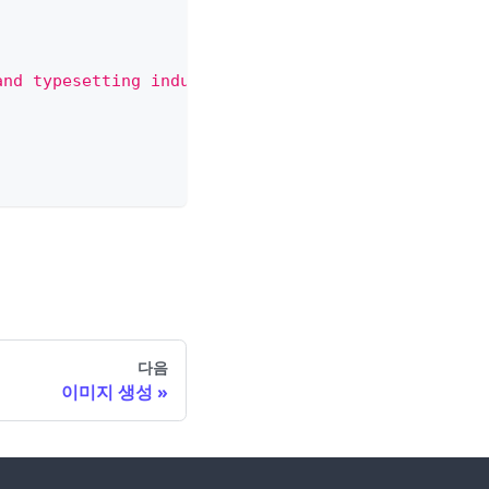
and typesetting industry.\nLorem Ipsum has been th
다음
이미지 생성