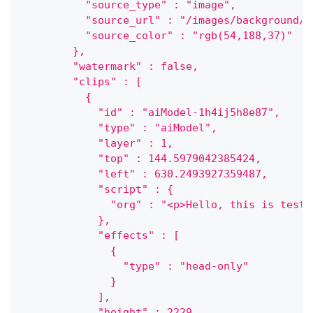
          "source_type" : "image",
          "source_url" : "/images/background/b
          "source_color" : "rgb(54,188,37)"
        },
        "watermark" : false,
        "clips" : [
          {
            "id" : "aiModel-1h4ij5h8e87",
            "type" : "aiModel",
            "layer" : 1,
            "top" : 144.5979042385424,
            "left" : 630.2493927359487,
            "script" : {
              "org" : "<p>Hello, this is test 
            },
            "effects" : [
              {
                "type" : "head-only"
              }
            ],
            "height" : 2229,