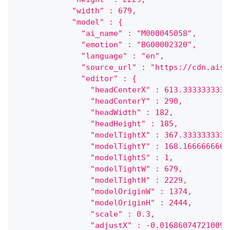
            "width" : 679,
            "model" : {
              "ai_name" : "M000045058",
              "emotion" : "BG00002320",
              "language" : "en",
              "source_url" : "https://cdn.aist
              "editor" : {
                "headCenterX" : 613.3333333333
                "headCenterY" : 290,
                "headWidth" : 182,
                "headHeight" : 185,
                "modelTightX" : 367.3333333333
                "modelTightY" : 168.1666666666
                "modelTightS" : 1,
                "modelTightW" : 679,
                "modelTightH" : 2229,
                "modelOriginW" : 1374,
                "modelOriginH" : 2444,
                "scale" : 0.3,
                "adjustX" : -0.016860747210092