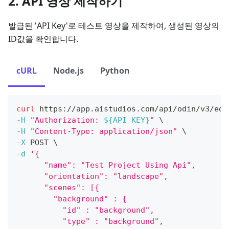
2. API 영상 제작하기
발급된 'API Key'로 테스트 영상을 제작하여, 생성된 영상의
ID값을 확인합니다.
cURL
Node.js
Python
curl
 https://app.aistudios.com/api/odin/v3/edi
-H
"Authorization: 
${API KEY}
"
\
-H
"Content-Type: application/json"
\
-X
 POST 
\
-d
'{
      "name": "Test Project Using Api",
      "orientation": "landscape",
      "scenes": [{
        "background" : {
          "id" : "background",
          "type" : "background",