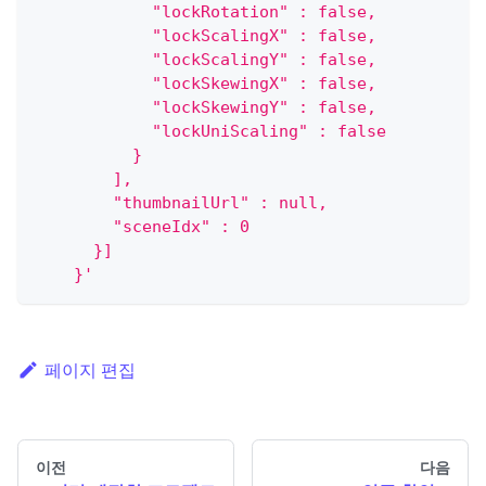
            "lockRotation" : false,
            "lockScalingX" : false,
            "lockScalingY" : false,
            "lockSkewingX" : false,
            "lockSkewingY" : false,
            "lockUniScaling" : false
          }
        ],
        "thumbnailUrl" : null,
        "sceneIdx" : 0
      }]
    }'
페이지 편집
이전
다음