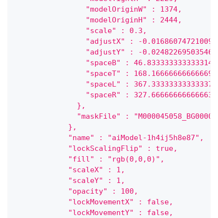
                "modelOriginW" : 1374,
                "modelOriginH" : 2444,
                "scale" : 0.3,
                "adjustX" : -0.016860747210092
                "adjustY" : -0.024822695035461
                "spaceB" : 46.833333333333314,
                "spaceT" : 168.16666666666669,
                "spaceL" : 367.33333333333337,
                "spaceR" : 327.66666666666663
              },
              "maskFile" : "M000045058_BG00002
            },
            "name" : "aiModel-1h4ij5h8e87",
            "lockScalingFlip" : true,
            "fill" : "rgb(0,0,0)",
            "scaleX" : 1,
            "scaleY" : 1,
            "opacity" : 100,
            "lockMovementX" : false,
            "lockMovementY" : false,