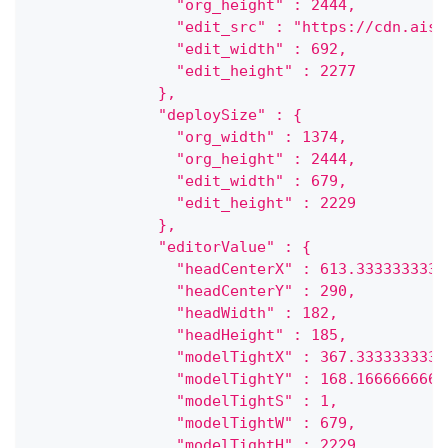
                "org_height" : 2444,
                "edit_src" : "https://cdn.aist
                "edit_width" : 692,
                "edit_height" : 2277
              },
              "deploySize" : {
                "org_width" : 1374,
                "org_height" : 2444,
                "edit_width" : 679,
                "edit_height" : 2229
              },
              "editorValue" : {
                "headCenterX" : 613.3333333333
                "headCenterY" : 290,
                "headWidth" : 182,
                "headHeight" : 185,
                "modelTightX" : 367.3333333333
                "modelTightY" : 168.1666666666
                "modelTightS" : 1,
                "modelTightW" : 679,
                "modelTightH" : 2229,