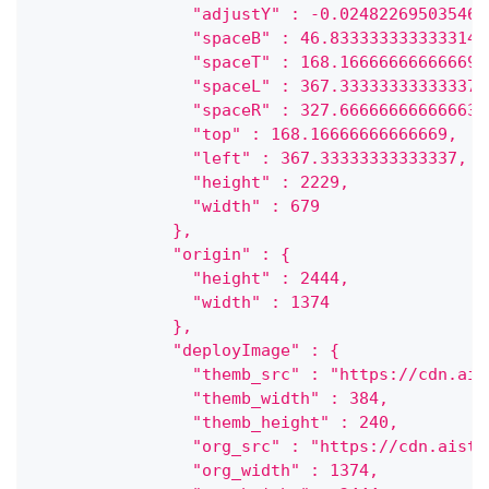
                "adjustY" : -0.024822695035461
                "spaceB" : 46.833333333333314,
                "spaceT" : 168.16666666666669,
                "spaceL" : 367.33333333333337,
                "spaceR" : 327.66666666666663,
                "top" : 168.16666666666669,
                "left" : 367.33333333333337,
                "height" : 2229,
                "width" : 679
              },
              "origin" : {
                "height" : 2444,
                "width" : 1374
              },
              "deployImage" : {
                "themb_src" : "https://cdn.ais
                "themb_width" : 384,
                "themb_height" : 240,
                "org_src" : "https://cdn.aistu
                "org_width" : 1374,