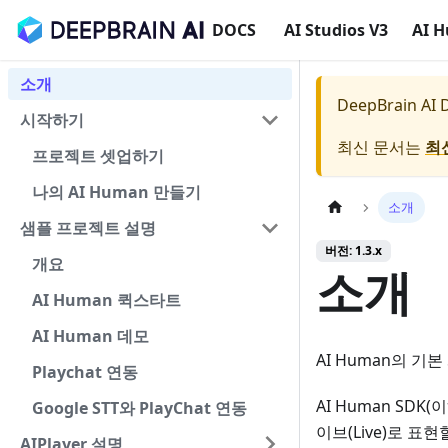
DOCS
AI Studios V3
AI 
소개
DeepBrain AI
시작하기
최신 문서는
최
프로젝트 셋업하기
나의 AI Human 만들기
소개
샘플 프로젝트 설명
버전: 1.3.x
개요
소개
AI Human 퀵스타트
AI Human 데모
AI Human의 기본
Playchat 연동
AI Human SD
Google STT와 PlayChat 연동
이브(Live)로 표
AIPlayer 설명