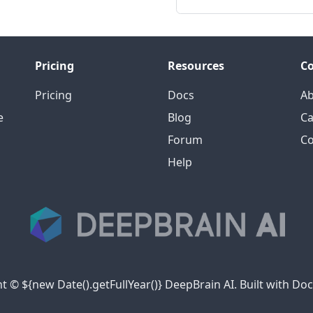
Pricing
Resources
C
Pricing
Docs
A
e
Blog
Ca
Forum
Co
Help
t © ${new Date().getFullYear()} DeepBrain AI. Built with Do