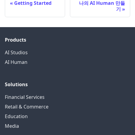
Getting Started
나의 AI Human 만들
기
Products
AI Studios
AI Human
Solutions
Financial Services
Retail & Commerce
Education
Media