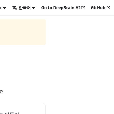
x
한국어
Go to DeepBrain AI
GitHub
요.