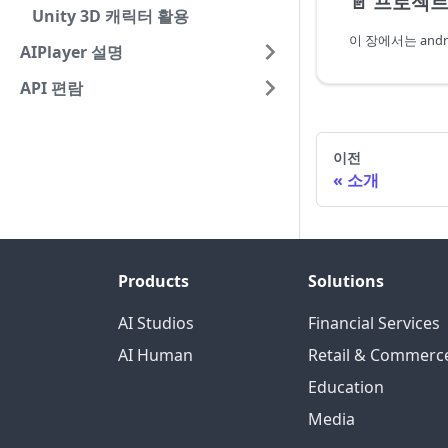
📄️
프로젝트
Unity 3D 캐릭터 활용
AIPlayer 설명
API 편람
이전
소개
Products
Solutions
AI Studios
Financial Services
AI Human
Retail & Commerc
Education
Media