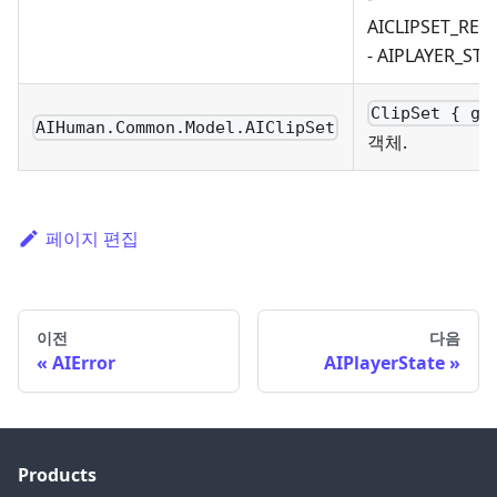
AICLIPSET_RES
- AIPLAYER_ST
ClipSet { ge
AIHuman.Common.Model.AIClipSet
객체.
페이지 편집
이전
다음
AIError
AIPlayerState
Products